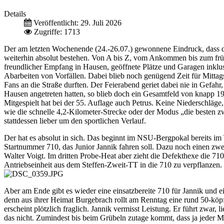
Details
Veröffentlicht: 29. Juli 2026
Zugriffe: 1713
Der am letzten Wochenende (24.-26.07.) gewonnene Eindruck, dass da
weiterhin absolut bestehen. Von A bis Z, vom Ankommen bis zum früh
freundlicher Empfang in Hausen, geöffnete Plätze und Garagen inkl
Abarbeiten von Vorfällen. Dabei blieb noch genügend Zeit für Mittags
Fans an die Straße durften. Der Feierabend geriet dabei nie in Gefa
Hausen angetreten hatten, so blieb doch ein Gesamtfeld von knapp 
Mitgespielt hat bei der 55. Auflage auch Petrus. Keine Niederschläg
wie die schnelle 4,2-Kilometer-Strecke oder der Modus „die besten 
stattdessen lieber um den sportlichen Verlauf.
Der hat es absolut in sich. Das beginnt im NSU-Bergpokal bereits i
Startnummer 710, das Junior Jannik fahren soll. Dazu noch einen zweit
Walter Voigt. Im dritten Probe-Heat aber zieht die Defekthexe die 71
Antriebseinheit aus dem Steffen-Zweit-TT in die 710 zu verpflanzen. G
Aber am Ende gibt es wieder eine einsatzbereite 710 für Jannik und ei
denn aus ihrer Heimat Burgebrach rollt am Renntag eine rund 50-kö
erscheint plötzlich fraglich. Jannik vermisst Leistung. Er führt zwa
das nicht. Zumindest bis beim Grübeln zutage kommt, dass ja jeder Mo