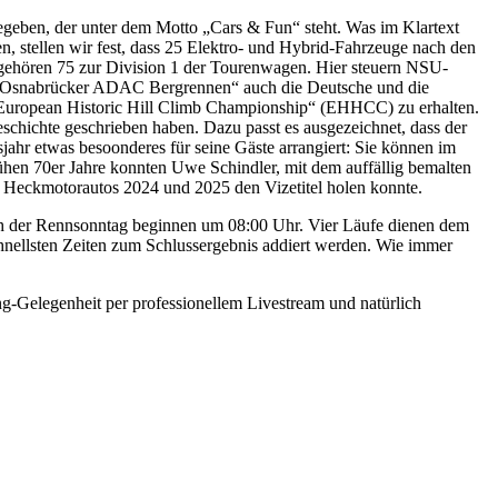
egeben, der unter dem Motto „Cars & Fun“ steht. Was im Klartext
n, stellen wir fest, dass 25 Elektro- und Hybrid-Fahrzeuge nach den
 gehören 75 zur Division 1 der Tourenwagen. Hier steuern NSU-
nt. Osnabrücker ADAC Bergrennen“ auch die Deutsche und die
A European Historic Hill Climb Championship“ (EHHCC) zu erhalten.
chichte geschrieben haben. Dazu passt es ausgezeichnet, dass der
hr etwas besoonderes für seine Gäste arrangiert: Sie können im
hen 70er Jahre konnten Uwe Schindler, mit dem auffällig bemalten
 Heckmotorautos 2024 und 2025 den Vizetitel holen konnte.
ch der Rennsonntag beginnen um 08:00 Uhr. Vier Läufe dienen dem
hnellsten Zeiten zum Schlussergebnis addiert werden. Wie immer
Gelegenheit per professionellem Livestream und natürlich