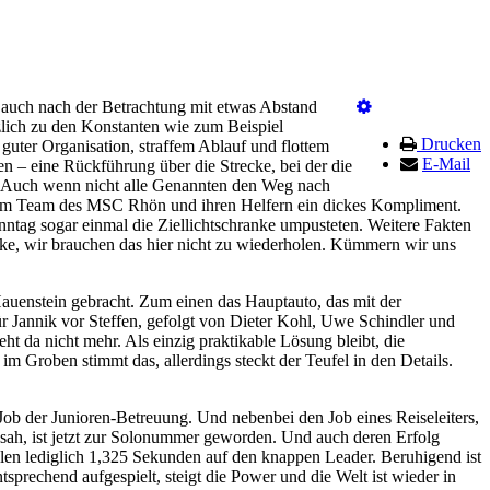
 auch nach der Betrachtung mit etwas Abstand
zlich zu den Konstanten wie zum Beispiel
Drucken
uter Organisation, straffem Ablauf und flottem
E-Mail
en – eine Rückführung über die Strecke, bei der die
ss. Auch wenn nicht alle Genannten den Weg nach
t dem Team des MSC Rhön und ihren Helfern ein dickes Kompliment.
nntag sogar einmal die Ziellichtschranke umpusteten. Weitere Fakten
nke, wir brauchen das hier nicht zu wiederholen. Kümmern wir uns
auenstein gebracht. Zum einen das Hauptauto, das mit der
für Jannik vor Steffen, gefolgt von Dieter Kohl, Uwe Schindler und
t da nicht mehr. Als einzig praktikable Lösung bleibt, die
im Groben stimmt das, allerdings steckt der Teufel in den Details.
 Job der Junioren-Betreuung. Und nebenbei den Job eines Reiseleiters,
sah, ist jetzt zur Solonummer geworden. Und auch deren Erfolg
ehlen lediglich 1,325 Sekunden auf den knappen Leader. Beruhigend ist
prechend aufgespielt, steigt die Power und die Welt ist wieder in