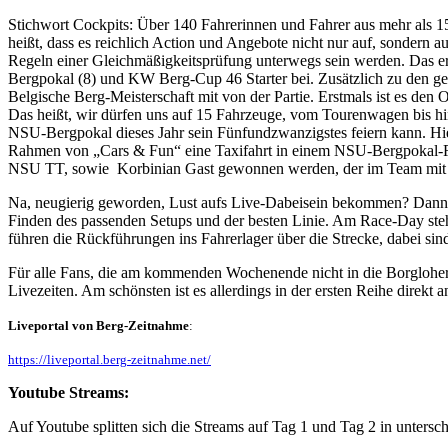
Stichwort Cockpits: Über 140 Fahrerinnen und Fahrer aus mehr als 1
heißt, dass es reichlich Action und Angebote nicht nur auf, sondern 
Regeln einer Gleichmäßigkeitsprüfung unterwegs sein werden. Das er
Bergpokal (8) und KW Berg-Cup 46 Starter bei. Zusätzlich zu den g
Belgische Berg-Meisterschaft mit von der Partie. Erstmals ist es 
Das heißt, wir dürfen uns auf 15 Fahrzeuge, vom Tourenwagen bis hi
NSU-Bergpokal dieses Jahr sein Fünfundzwanzigstes feiern kann. Hie
Rahmen von „Cars & Fun“ eine Taxifahrt in einem NSU-Bergpokal-Renn
NSU TT, sowie Korbinian Gast gewonnen werden, der im Team mit sei
Na, neugierig geworden, Lust aufs Live-Dabeisein bekommen? Dann h
Finden des passenden Setups und der besten Linie. Am Race-Day steh
führen die Rückführungen ins Fahrerlager über die Strecke, dabei si
Für alle Fans, die am kommenden Wochenende nicht in die Borglohe
Livezeiten. Am schönsten ist es allerdings in der ersten Reihe direkt a
Liveportal von Berg-Zeitnahme
:
https://liveportal.berg-zeitnahme.net/
Youtube Streams:
Auf Youtube splitten sich die Streams auf Tag 1 und Tag 2 in untersch