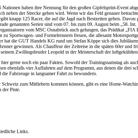
5 Nationen haben ihre Nennung für den großen Gipfelsprint-Event abg
auch neben der Strecke geben wird. Wenn wir das Feld genauer betrachte
gibt knapp 125 Racer, die auf die Jagd nach Bestzeiten gehen. Davon
erade genannten Serien sind vom 07. bis zum 09. August beim „58. I
den Organisatoren vom MSC Osnabrück auch gelungen, das Prädikat „FI
n zu Sportwagen- und Formelrennern freuen, die allesamt Motorsportges
r hat die GUT Handels KG rund um Stefan Köppe sich dies Jubiläumsja
er gewinnen. Als Chauffeur der Zeitreise in die späten 60er und frü
nem Zwillingsbruder Leopold in der Meisterschaft der luftgekühlten
ier gerne noch ein paar Fakten. Sowohl der Trainingssamstag als au
en ebenfalls vier Auffahrten auf dem Programm, aus denen die drei sc
nd die Fahrzeuge in langsamer Fahrt zu bewundern.
r Schweiz zum Mitfiebern kommen können, gibt es eine Home-Watching-
n der Piste.
iedliche Links.