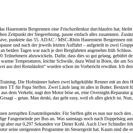
s Hauenstein Bergrennen eine Frischzellenkur durchlaufen hat, bleibt
en Zeitpunkt der Siegerehrung, passte einfach alles zusammen. Zusät
usive, punktete das 55. ADAC / MSC-Rhön Hauenstein Bergrennen mit g
pause und nach der jeweils letzten Auffahrt – aufgeteilt in zwei Grupp
hr, an beiden Tagen war nach je drei Bergfahrten angenehm früh Schlu
190 Teilnehmern abzuwickeln. Dafür, dass dies so gut gelang, gebühr
e, warme Temperaturen, leichte Schwüle, dazu Wind in Böen, die am So
zwei aus drei Rennläufen“ wurden schon im Vorbericht erwähnt. Ich de
m Training. Die Hofmänner haben zwei luftgekühlte Renner mit an den H
en TT für Papa Steffen. Zwei Läufe lang ist alles in Butter. Bestzeit 
0 aus dem Verkehr, nagt den Motor böse an, eine Overnight-Reparatur geh
esagt – getan. Man denkt, das geht easy, weil eh alles gleich ist. Nun, 
nen zerrupften Ersatzteilspender. Für Steffen gibt es nun nur noch den
pfige Fangemeinde per Bus an. Was samstags noch nach Doppelsieg aus
r, liegt aber nur 0,297 Sekunden vor Dieter Kohl. Auch Uwe Schindler f
tor seine ureigensten Programme im Steuergerät hat. Kaum sind die ents