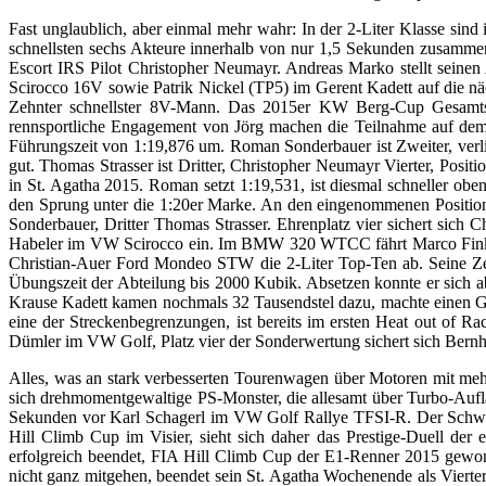
Fast unglaublich, aber einmal mehr wahr: In der 2-Liter Klasse sind
schnellsten sechs Akteure innerhalb von nur 1,5 Sekunden zusammen
Escort IRS Pilot Christopher Neumayr. Andreas Marko stellt seine
Scirocco 16V sowie Patrik Nickel (TP5) im Gerent Kadett auf die näc
Zehnter schnellster 8V-Mann. Das 2015er KW Berg-Cup Gesamtsieg
rennsportliche Engagement von Jörg machen die Teilnahme auf dem
Führungszeit von 1:19,876 um. Roman Sonderbauer ist Zweiter, verli
gut. Thomas Strasser ist Dritter, Christopher Neumayr Vierter, Positi
in St. Agatha 2015. Roman setzt 1:19,531, ist diesmal schneller ob
den Sprung unter die 1:20er Marke. An den eingenommenen Positione
Sonderbauer, Dritter Thomas Strasser. Ehrenplatz vier sichert sich 
Habeler im VW Scirocco ein. Im BMW 320 WTCC fährt Marco Fink au
Christian-Auer Ford Mondeo STW die 2-Liter Top-Ten ab. Seine Zeitd
Übungszeit der Abteilung bis 2000 Kubik. Absetzen konnte er sich 
Krause Kadett kamen nochmals 32 Tausendstel dazu, machte einen Ge
eine der Streckenbegrenzungen, ist bereits im ersten Heat out of 
Dümler im VW Golf, Platz vier der Sonderwertung sichert sich Ber
Alles, was an stark verbesserten Tourenwagen über Motoren mit meh
sich drehmomentgewaltige PS-Monster, die allesamt über Turbo-Aufla
Sekunden vor Karl Schagerl im VW Golf Rallye TFSI-R. Der Schweiz
Hill Climb Cup im Visier, sieht sich daher das Prestige-Duell der 
erfolgreich beendet, FIA Hill Climb Cup der E1-Renner 2015 gewo
nicht ganz mitgehen, beendet sein St. Agatha Wochenende als Vier