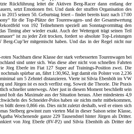
zte Rückführung leitet die Aktiven Berg-Racer dann entlang der
uern, setzt Emotionen frei. Und dank der straffen Organisation des
n 2015 seinen 50. Geburtstag feiert – findet bereits kurz nach 17:00
emony“ für die Top-Plätze der Tourenwagen- und der Gesamtwertung
 Rekordfeld von 192 Teilnehmern speziell am Sonntagvormittag den
s Timing aber wieder exakt. Auch der Wettergott trägt seinen Teil
auer“ ist zu jeder Zeit trocken, fordert so absolute Top-Leistungen
 Berg-Cup’ler mitgemischt haben. Und das in der Regel nicht nur
iß-roten Nachbarn diese Klasse der stark verbesserten Tourenwagen bei
chland sind unter sich. Was diese aber nicht von schnellen Fahrten
e Jörg Eberle im Fiat 127 Super auf Trainings-Position zwei. Die
ochmals spürbar an, fährt 1:30,962, legt damit ein Polster von 2,236
 minimal um 5 Zehntel distanzieren. Vierte ist Silvia Ebenhöh im VW
und Jürgen ist es noch verflixt eng. Soweit die Theorie. Die Praxis
utlich schneller unterwegs. Aber just in diesem Moment beschließt sein
t und holt das Maximale aus der Situation heraus. Aber mindestens 4,9
 Schwächeln des Schneider-Polos haben sie nichts mehr mitbekommen,
büßt deren 0,866 ein. Dies nicht zuletzt deshalb, weil er einen sich
omas Stelberg gewinnt zum vierten Mal in dieser Saison seine Klasse,
 Agatha Wochenende ganze 229 Tausendstel hinter Jürgen als Dritter.
kiert von Jörg Eberle (8V-P2) und Silvia Ebenhöh als Dritter der