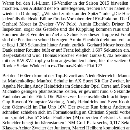
Waren bei den 1,4-Litern 16-Ventiler in der Saison 2015 bisweile
möchten. Den Aufstand der PS unterlegenen, frechen 8V’ler haben sie
wieder in Ordnung“, „Wir sind zurück an der Spitze“ oder „Die Hack
jedenfalls die ideale Bühne für das Vorhaben der 16V-Fraktion. Die
Gerhard Moser ist Zweiter (VW Polo), Armin Ebenhöh Dritter. Des
Inspektion, sogar das Getriebe und die Kupplung kommen raus und w
kommen die 8-Ventiler im Ziel an. Schnellster dieser Truppe ist Fr
sind die Positionen schnell bezogen. Armin Ebenhöh dreht nun voll a
er liegt 1,385 Sekunden hinter Armin zurück. Gerhard Moser beendet se
Dank seiner Routine büßt er auf Franz lediglich 1,607 Sekunden e
Respektabstand wird Thomas Pröschel Vierter. Ganze 0,702 Sekunden 
mit der KW 8V-Trophy schon angeschnitten haben, hier die weitere R
Rookie Stefan Winkler im ex-Thomas-Kohler Fiat 127.
Bei den 1600ern kommt der Top-Favorit aus Niederösterreich: Manuel
ist Markenkollege Manfred Schulte im AX Sport Kit Car Zweiter, kreu
Agatha Neuling Andy Heindrichs im Schneider Opel Corsa auf, Positi
Michalko gelingen phantastische Zeiten, er gewinnt rund 6 Sekunden
Faulhaber auf der Fünf. Die Plätze zwei bis einschließlich acht li
Cup Ravenol Youngster Wertung, Andy Heindrichs und Sven Koob. Na
dem Odenwald im Fiat Uno 16V. Der zweite Run bringt Änderungen
schneller, schieben sich im Formationsflug an Christian Speckl vorbe
ihm sprintet „Fauli“ Stefan Faulhaber (P4) über den Zielstrich. Chri
Schneider belegt im bärenstarken TSM Golf Platz sechs, 0,117 Sek
Klassen-Achter Zweiter der Junioren, Marcel Hellberg komplettiert 