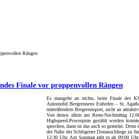
oppenvollen Rängen
ndes Finale vor proppenvollen Rängen
Es mangelte an nichts, beim Finale des
Automobil Bergrennens Esthofen – St. Agath
mitreißendem Bergrennsport, nicht an attraktive
Von denen allein am Renn-Nachmittag 12.00
Highspeed-Powerpiste gezählt werden konn
sprechen, dann ist das auch so gemeint. Denn t
der Nähe der Schlögener Donauschlinge zu fin
12:30 Uhr. Am Sonntag gibt es ab 09:00 Uhr 