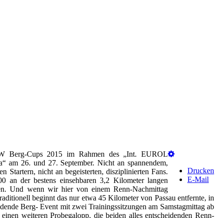
 KW Berg-Cups 2015 im Rahmen des „Int. EUROL
a“ am 26. und 27. September. Nicht an spannendem,
Drucken
n Startern, nicht an begeisterten, disziplinierten Fans.
E-Mail
0 an der bestens einsehbaren 3,2 Kilometer langen
ten. Und wenn wir hier von einem Renn-Nachmittag
raditionell beginnt das nur etwa 45 Kilometer von Passau entfernte, in
dende Berg- Event mit zwei Trainingssitzungen am Samstagmittag ab
einen weiteren Probegalopp, die beiden alles entscheidenden Renn-