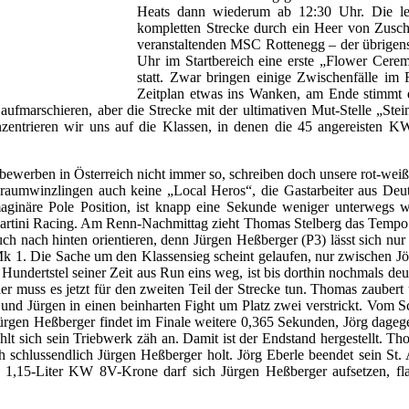
Heats dann wiederum ab 12:30 Uhr. Die let
kompletten Strecke durch ein Heer von Zuscha
veranstaltenden MSC Rottenegg – der übrigens i
Uhr im Startbereich eine erste „Flower Cer
statt. Zwar bringen einige Zwischenfälle im
Zeitplan etwas ins Wanken, am Ende stimmt da
marschieren, aber die Strecke mit der ultimativen Mut-Stelle „Steinm
ntrieren wir uns auf die Klassen, in denen die 45 angereisten KW
ettbewerben in Österreich nicht immer so, schreiben doch unsere rot-we
braumwinzlingen auch keine „Local Heros“, die Gastarbeiter aus Deuts
aginäre Pole Position, ist knapp eine Sekunde weniger unterwegs wi
t Martini Racing. Am Renn-Nachmittag zieht Thomas Stelberg das Tempo n
ch nach hinten orientieren, denn Jürgen Heßberger (P3) lässt sich nur
 1. Die Sache um den Klassensieg scheint gelaufen, nur zwischen Jörg 
 Hundertstel seiner Zeit aus Run eins weg, ist bis dorthin nochmals de
der muss es jetzt für den zweiten Teil der Strecke tun. Thomas zauber
g und Jürgen in einen beinharten Fight um Platz zwei verstrickt. Vom
rgen Heßberger findet im Finale weitere 0,365 Sekunden, Jörg dagegen 
t sich sein Triebwerk zäh an. Damit ist der Endstand hergestellt. Th
ch schlussendlich Jürgen Heßberger holt. Jörg Eberle beendet sein St.
 1,15-Liter KW 8V-Krone darf sich Jürgen Heßberger aufsetzen, flan