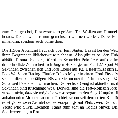
zum Gelingen bei, lässt zwar zum größten Teil Wolken am Himmel auf
heraus. Denen wir uns nun gemeinsam widmen wollen. Dabei konze
mittendrin, sondern auch vorne dran.
Die 1150er Abteilung freut sich über fünf Starter. Das ist bei den W
ihren Bergrennen üblicherweise nicht aus. Also gibt es bei den Hu
abhält. Thomas Stelberg stürmt im Schneider Polo 16V auf die im
drittschnellste Zeit sichert sich Jürgen Heßberger im Fiat 127 Spor
Sekunden zwischen sich und Jörg Eberle auf P2. Dieser muss sich au
Polo Weißdorn Racing, Fünfter Tobias Mayer in einem Ford Fiesta Mk
scheint diese zu bestätigen. Bis zur Steinmauer feilt Thomas sogar 74
Schaltseil Feierabend zu machen. Der sechste Gang ist aktuell drin, 
Sekunden sind futschikato weg. Derweil sind die Fiat-Kollegen Jör
wissen nicht, dass sie möglicherweise sogar um den Sieg kämpfen. Jü
anbahnenden Motorschaden befürchtet, schon seit dem ersten Run fühl
rettet ganze zwei Zehntel seines Vorsprungs auf Platz zwei. Den si
Vierte wird Silvia Ebenhöh, Rang fünf geht an Tobias Mayer. Die
Sonderwertung in Rot.