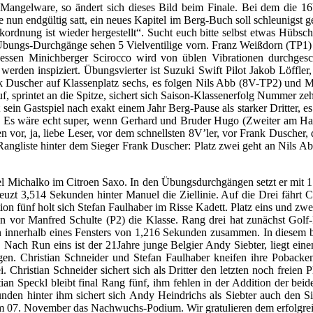
n Mangelware, so ändert sich dieses Bild beim Finale. Bei dem die 1
 nun endgültig satt, ein neues Kapitel im Berg-Buch soll schleunigst g
ordnung ist wieder hergestellt“. Sucht euch bitte selbst etwas Hübsch
 Übungs-Durchgänge sehen 5 Vielventilige vorn. Franz Weißdorn (TP1) b
sen Minichberger Scirocco wird von üblen Vibrationen durchgeschü
erden inspiziert. Übungsvierter ist Suzuki Swift Pilot Jakob Löffle
ank Duscher auf Klassenplatz sechs, es folgen Nils Abb (8V-TP2) und M
uf, sprintet an die Spitze, sichert sich Saison-Klassenerfolg Nummer z
in Gastspiel nach exakt einem Jahr Berg-Pause als starker Dritter, es i
in. Es wäre echt super, wenn Gerhard und Bruder Hugo (Zweiter am Ha
vor, ja, liebe Leser, vor dem schnellsten 8V’ler, vor Frank Duscher, 
angliste hinter dem Sieger Frank Duscher: Platz zwei geht an Nils Ab
 Michalko im Citroen Saxo. In den Übungsdurchgängen setzt er mit 1:
zt 3,514 Sekunden hinter Manuel die Ziellinie. Auf die Drei fährt Ch
on fünf holt sich Stefan Faulhaber im Risse Kadett. Platz eins und zw
 vor Manfred Schulte (P2) die Klasse. Rang drei hat zunächst Golf-P
egen innerhalb eines Fensters von 1,216 Sekunden zusammen. In diesem
ch Run eins ist der 21Jahre junge Belgier Andy Siebter, liegt eine
. Christian Schneider und Stefan Faulhaber kneifen ihre Pobacken
i. Christian Schneider sichert sich als Dritter den letzten noch freie
stian Speckl bleibt final Rang fünf, ihm fehlen in der Addition der be
unden hinter ihm sichert sich Andy Heindrichs als Siebter auch de
am 07. November das Nachwuchs-Podium. Wir gratulieren dem erfolgrei