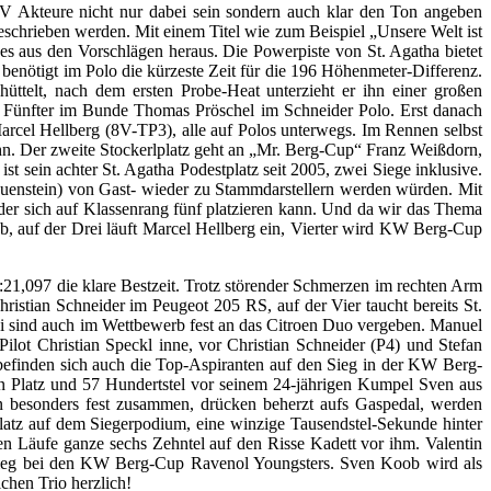
6V Akteure nicht nur dabei sein sondern auch klar den Ton angeben
eschrieben werden. Mit einem Titel wie zum Beispiel „Unsere Welt ist
es aus den Vorschlägen heraus. Die Powerpiste von St. Agatha bietet
enötigt im Polo die kürzeste Zeit für die 196 Höhenmeter-Differenz.
ttelt, nach dem ersten Probe-Heat unterzieht er ihn einer großen
r, Fünfter im Bunde Thomas Pröschel im Schneider Polo. Erst danach
arcel Hellberg (8V-TP3), alle auf Polos unterwegs. Im Rennen selbst
ehn. Der zweite Stockerlplatz geht an „Mr. Berg-Cup“ Franz Weißdorn,
st sein achter St. Agatha Podestplatz seit 2005, zwei Siege inklusive.
uenstein) von Gast- wieder zu Stammdarstellern werden würden. Mit
der sich auf Klassenrang fünf platzieren kann. Und da wir das Thema
b, auf der Drei läuft Marcel Hellberg ein, Vierter wird KW Berg-Cup
21,097 die klare Bestzeit. Trotz störender Schmerzen im rechten Arm
ristian Schneider im Peugeot 205 RS, auf der Vier taucht bereits St.
ei sind auch im Wettbewerb fest an das Citroen Duo vergeben. Manuel
ilot Christian Speckl inne, vor Christian Schneider (P4) und Stefan
 befinden sich auch die Top-Aspiranten auf den Sieg in der KW Berg-
n Platz und 57 Hundertstel vor seinem 24-jährigen Kumpel Sven aus
 besonders fest zusammen, drücken beherzt aufs Gaspedal, werden
n Platz auf dem Siegerpodium, eine winzige Tausendstel-Sekunde hinter
iden Läufe ganze sechs Zehntel auf den Risse Kadett vor ihm. Valentin
n Sieg bei den KW Berg-Cup Ravenol Youngsters. Sven Koob wird als
chen Trio herzlich!