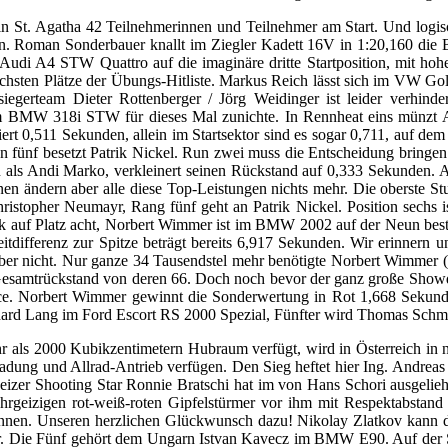
 in St. Agatha 42 Teilnehmerinnen und Teilnehmer am Start. Und logisc
. Roman Sonderbauer knallt im Ziegler Kadett 16V in 1:20,160 die Bes
n Audi A4 STW Quattro auf die imaginäre dritte Startposition, mit h
hsten Plätze der Übungs-Hitliste. Markus Reich lässt sich im VW Golf I
erteam Dieter Rottenberger / Jörg Weidinger ist leider verhindert
 BMW 318i STW für dieses Mal zunichte. In Rennheat eins münzt And
ert 0,511 Sekunden, allein im Startsektor sind es sogar 0,711, auf d
on fünf besetzt Patrik Nickel. Run zwei muss die Entscheidung bringen.
en als Andi Marko, verkleinert seinen Rückstand auf 0,333 Sekunden. A
n ändern aber alle diese Top-Leistungen nichts mehr. Die oberste St
Christopher Neumayr, Rang fünf geht an Patrik Nickel. Position sechs
f Platz acht, Norbert Wimmer ist im BMW 2002 auf der Neun bester 
ifferenz zur Spitze beträgt bereits 6,917 Sekunden. Wir erinnern uns
aber nicht. Nur ganze 34 Tausendstel mehr benötigte Norbert Wimmer (
samtrückstand von deren 66. Doch noch bevor der ganz große Showdown
Race. Norbert Wimmer gewinnt die Sonderwertung in Rot 1,668 Sekund
nhard Lang im Ford Escort RS 2000 Spezial, Fünfter wird Thomas Sch
r als 2000 Kubikzentimetern Hubraum verfügt, wird in Österreich in 
dung und Allrad-Antrieb verfügen. Den Sieg heftet hier Ing. Andreas 
er Shooting Star Ronnie Bratschi hat im von Hans Schori ausgeliehe
ehrgeizigen rot-weiß-roten Gipfelstürmer vor ihm mit Respektabstand 
nnen. Unseren herzlichen Glückwunsch dazu! Nikolay Zlatkov kann da
ter. Die Fünf gehört dem Ungarn Istvan Kavecz im BMW E90. Auf der S