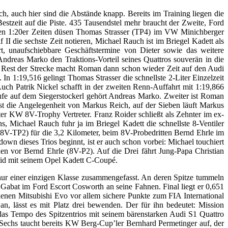
h, auch hier sind die Abstände knapp. Bereits im Training liegen die
tzeit auf die Piste. 435 Tausendstel mehr braucht der Zweite, Ford
ohen 1:20er Zeiten düsen Thomas Strasser (TP4) im VW Minichberger
I die sechste Zeit notieren, Michael Rauch ist im Briegel Kadett als
, unaufschiebbare Geschäftstermine von Dieter sowie das weitere
reas Marko den Traktions-Vorteil seines Quattros souverän in die
em Rest der Strecke macht Roman dann schon wieder Zeit auf den Audi
 In 1:19,516 gelingt Thomas Strasser die schnellste 2-Liter Einzelzeit
uch Patrik Nickel schafft in der zweiten Renn-Auffahrt mit 1:19,866
ufe auf dem Siegerstockerl gehört Andreas Marko. Zweiter ist Roman
 ist die Angelegenheit von Markus Reich, auf der Sieben läuft Markus
KW 8V-Trophy Vertreter. Franz Roider schließt als Zehnter im ex-
, Michael Rauch fuhr ja im Briegel Kadett die schnellste 8-Ventiler
8V-TP2) für die 3,2 Kilometer, beim 8V-Probedritten Bernd Ehrle im
 dieses Trios beginnt, ist er auch schon vorbei: Michael touchiert
en vor Bernd Ehrle (8V-P2). Auf die Drei fährt Jung-Papa Christian
mid mit seinem Opel Kadett C-Coupé.
nur einer einzigen Klasse zusammengefasst. An deren Spitze tummeln
Gabat im Ford Escort Cosworth an seine Fahnen. Final liegt er 0,651
nen Mitsubishi Evo vor allem sichere Punkte zum FIA International
an, lässt es mit Platz drei bewenden. Der für ihn bedeutet: Mission
s Tempo des Spitzentrios mit seinem bärenstarken Audi S1 Quattro
echs taucht bereits KW Berg-Cup’ler Bernhard Permetinger auf, der